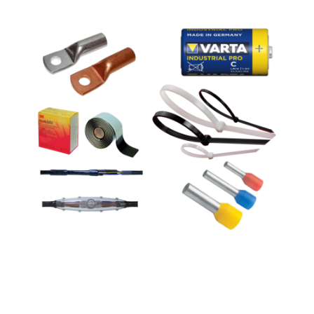
Damit Sie rundum ausgestattet sind, bieten wir Zubehör für die
fachgerechte Installation und Reperatur. Bei uns finden Sie alles, von AAA-
Batterien über Isolierband bis hin zu Warmschrumpfschläuchen.